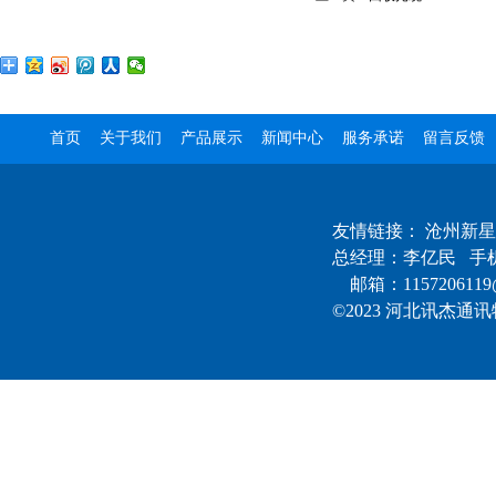
首页
关于我们
产品展示
新闻中心
服务承诺
留言反馈
友情链接：
沧州新星
总经理：李亿民 手机：1
邮箱：1157206119@
©2023 河北讯杰