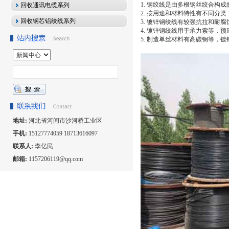
1. 钢绞线是由多根钢丝绞合构
回收通讯电缆系列
2. 按用途和材料特性有不同分类
回收钢芯铝绞线系列
3. 镀锌钢绞线有较强抗拉和耐
4. 镀锌钢绞线用于承力索等，
5. 制造单丝材料有高碳钢等，
地址:
河北省河间市沙河桥工业区
手机:
15127774059 18713616097
联系人:
李亿民
邮箱:
1157206119@qq.com