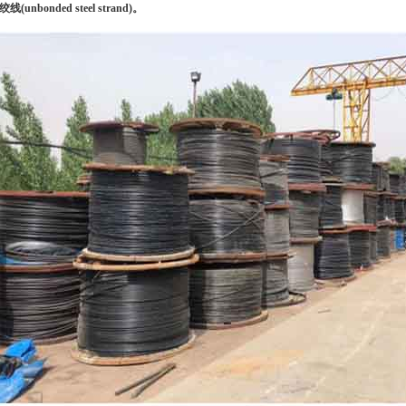
绞线(unbonded steel strand)。