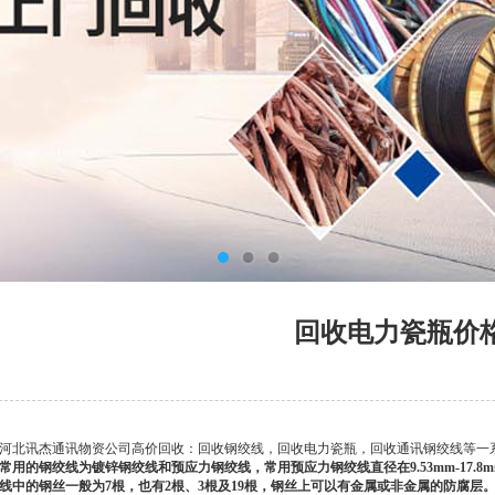
回收电力瓷瓶价
河北讯杰通讯物资公司高价回收：回收钢绞线，回收电力瓷瓶，回收通讯钢绞线等一
常用的钢绞线为镀锌钢绞线和预应力钢绞线，常用预应力钢绞线直径在9.53mm-17.
线中的钢丝一般为7根，也有2根、3根及19根，钢丝上可以有金属或非金属的防腐层