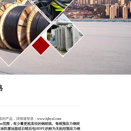
格
系列产品，详情请登录：
www.hjhyxl.com
8mm范围，有少量更粗直径的钢绞线。每根预应力钢绞
。涂防腐油脂或石蜡后包HDPE的称为无粘结预应力钢